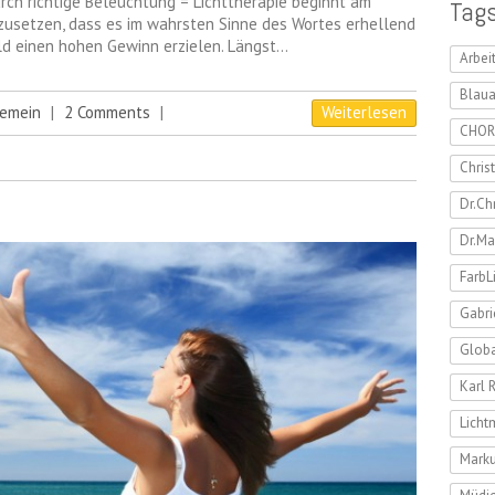
ch richtige Beleuchtung = Lichttherapie beginnt am
Tag
nzusetzen, dass es im wahrsten Sinne des Wortes erhellend
eld einen hohen Gewinn erzielen. Längst…
Arbei
Blaua
gemein
|
2 Comments
|
Weiterlesen
CHOR
Chris
Dr.Ch
Dr.Ma
FarbL
Gabri
Globa
Karl 
Lich
Marku