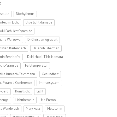
s
tsplatz
Biorhythmus
nteil im Licht
blue light damage
AM FarbLichtPyramide
tiane Werzowa
Dr.Christian Agrapart
ristian Bartenbach
Dr.Jacob Liberman
rtin Rennhofer
Dr.Michael T.Mc Namara
ichtPyramide
Farbtemperatur
elle Buresch-Teichmann
Gesundheit
l Pyramid Conference
Immunsystem
Ryberg
Kunstlicht
Licht
tmenge
Lichttherapie
Ma Premo
s Wunderlich
Mary Ross
Melatonin