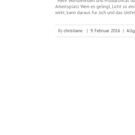
Mehr Wohlbefinden und Produktivität dur
Arbeitsplatz Wem es gelingt, Licht so ei
wirkt, kann daraus für sich und das Umf
By
christiane
|
9. Februar 2016
|
All