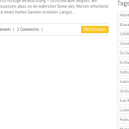
ch richtige Beleuchtung = Lichttherapie beginnt am
Tag
nzusetzen, dass es im wahrsten Sinne des Wortes erhellend
eld einen hohen Gewinn erzielen. Längst…
Arbei
Blaua
gemein
|
2 Comments
|
Weiterlesen
CHOR
Chris
Dr.Ch
Dr.Ma
FarbL
Gabri
Globa
Karl 
Lich
Marku