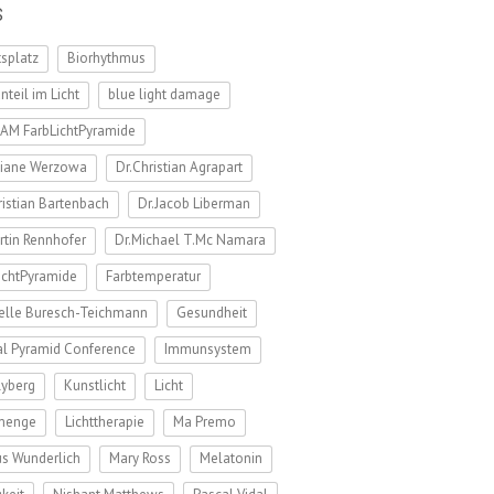
s
tsplatz
Biorhythmus
nteil im Licht
blue light damage
AM FarbLichtPyramide
tiane Werzowa
Dr.Christian Agrapart
ristian Bartenbach
Dr.Jacob Liberman
rtin Rennhofer
Dr.Michael T.Mc Namara
ichtPyramide
Farbtemperatur
elle Buresch-Teichmann
Gesundheit
l Pyramid Conference
Immunsystem
Ryberg
Kunstlicht
Licht
tmenge
Lichttherapie
Ma Premo
s Wunderlich
Mary Ross
Melatonin