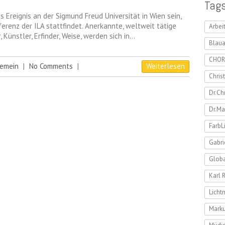
Tag
 Ereignis an der Sigmund Freud Universität in Wien sein,
renz der ILA stattfindet. Anerkannte, weltweit tätige
Arbei
, Künstler, Erfinder, Weise, werden sich in…
Blaua
CHOR
gemein
|
No Comments
|
Weiterlesen
Chris
Dr.Ch
Dr.Ma
FarbL
Gabri
Globa
Karl 
Lich
Marku