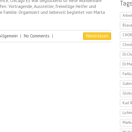
e, Chicago Es war beglückend so viele wunderbare
Tag
n: Vortragende, Aussteller, freiwillige Helfer und
 Familie. Organisiert und liebevoll begleitet von Marta
Arbei
Blaua
CHOR
Allgemein
|
No Comments
|
Weiterlesen
Chris
Dr.Ch
Dr.Ma
FarbL
Gabri
Globa
Karl 
Lich
Marku