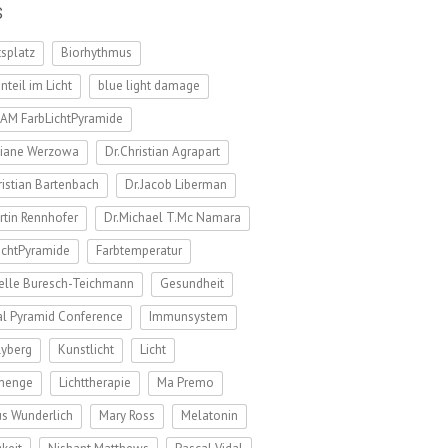
s
tsplatz
Biorhythmus
nteil im Licht
blue light damage
AM FarbLichtPyramide
tiane Werzowa
Dr.Christian Agrapart
ristian Bartenbach
Dr.Jacob Liberman
rtin Rennhofer
Dr.Michael T.Mc Namara
ichtPyramide
Farbtemperatur
elle Buresch-Teichmann
Gesundheit
l Pyramid Conference
Immunsystem
Ryberg
Kunstlicht
Licht
tmenge
Lichttherapie
Ma Premo
s Wunderlich
Mary Ross
Melatonin