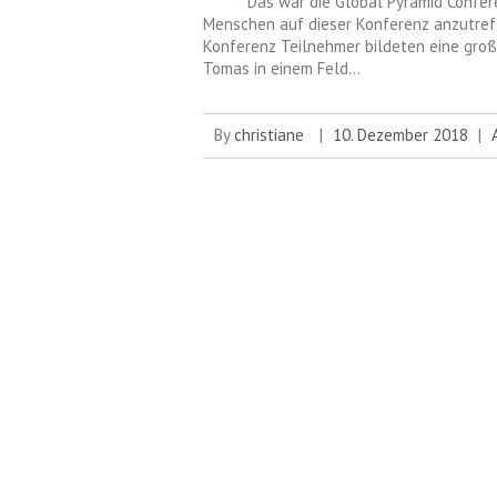
Das war die Global Pyramid Conferenc
Menschen auf dieser Konferenz anzutreffe
Konferenz Teilnehmer bildeten eine große
Tomas in einem Feld…
By
christiane
|
10. Dezember 2018
|